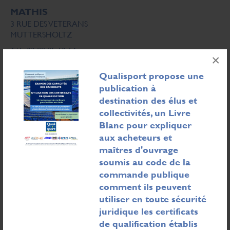
MATHIS
3 RUE DES VETERANS
MUTTERSHOLTZ
Tél : 03 88 85 10 14
×
Email :
s.bastien@mathis.eu
Web :
www.mathis.eu
Qualisport propose une
Forme juridique : Société par actions simplifiée
publication à
destination des élus et
collectivités, un Livre
Imprimer cette fiche
Blanc pour expliquer
aux acheteurs et
Liste des qualifications :
maîtres d'ouvrage
soumis au code de la
2 - Bâtiments
commande publique
comment ils peuvent
21 - Salle de Sport sans Gradin(s)
utiliser en toute sécurité
juridique les certificats
210 - Gymnase
de qualification établis