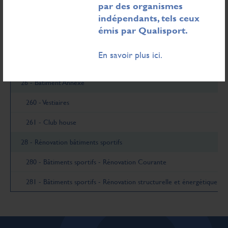
22 - Salle de Sport avec Gradin(s)
par des organismes
indépendants, tels ceux
221 - Salle de Sport avec Gradin(s) - Spécialisée à dominante Sportiv
émis par Qualisport.
23 - Autres Salles
En savoir plus ici.
232 - Autres Salles - Polyvalente, capacité occupation ≤ 300 personne
26 - Bâtiment Annexe
260 - Vestiaires
261 - Club house
28 - Rénovation bâtiments sportifs
280 - Bâtiments sportifs - Rénovation Courante
281 - Bâtiments sportifs - Rénovation structurelle et énergétique