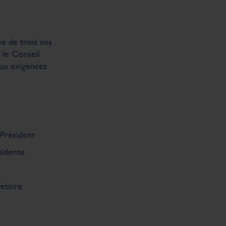
e de trois ans
le Conseil
aux exigences
Président
idente
étaire