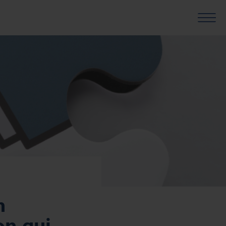
n
n qui