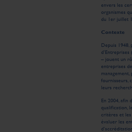
envers les cer
organismes qu
du 1er juillet
Contexte
Depuis 1948, p
d’Entreprises 
– jouent un rô
entreprises de
management, p
fournisseurs, 
leurs recherch
En 2004, afin 
qualification, 
critères et le
évaluer les en
d’accréditatio