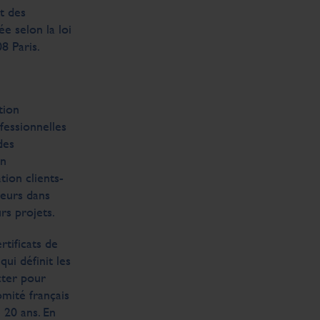
t des
 selon la loi
8 Paris.
tion
fessionnelles
des
en
ion clients-
teurs dans
rs projets.
rtificats de
qui définit les
cter pour
omité français
 20 ans. En