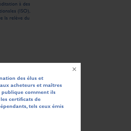
ditation à des
ionales (ISO),
re la relève du
×
QE) avec les
pendance et
nation des élus et
r aux acheteurs et maîtres
 publique comment ils
valués et dans
les certificats de
dépendants, tels ceux émis
 parties
.