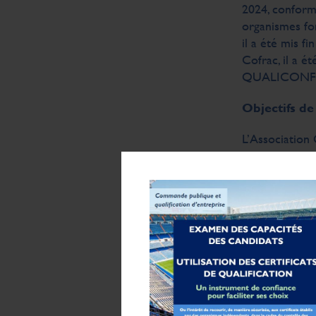
2024, conform
organismes fo
il a été mis f
Cofrac, il a é
QUALICONF
Objectifs
L’Associatio
Evaluer la
exigences 
d’impartial
Développer
les informa
Assurer la
concernées
Contribuer