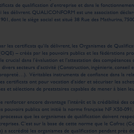
tificats de qualification d’entreprise et dans le fonctionnemen
i les délivrent. QUALICONFORM est une association déclarée
 1901, dont le siège social est situé 38 Rue des Mathurins, 7500
ar les certificats qu’ils délivrent, les Organismes de Qualifica
(OQE) – créés par les pouvoirs publics et les fédérations pro
le crucial dans l’évaluation et l’attestation des compétences 
 divers secteurs d’activité (Construction, ingénierie, conseil 
ropreté…). Véritables instruments de confiance dans la relat
ces certificats ont pour vocation d’aider et sécuriser les ache
es et sélections de prestataires capables de mener à bien leu
de renforcer encore davantage l’intérêt et la crédibilité des ce
les pouvoirs publics ont initié la norme française NF X50-091, 
s processus que les organismes de qualification doivent respe
treprises. C’est sur la base de cette norme que le Cofrac (C
n) a accrédité les organismes de qualification pendant près de