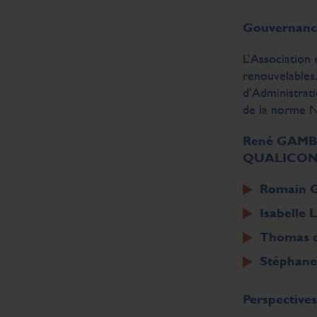
Gouvernanc
L’Association 
renouvelables
d’Administrat
de la norme N
René GAMBA,
QUALICO
Romain 
Isabelle
Thomas 
Stépha
Perspectives