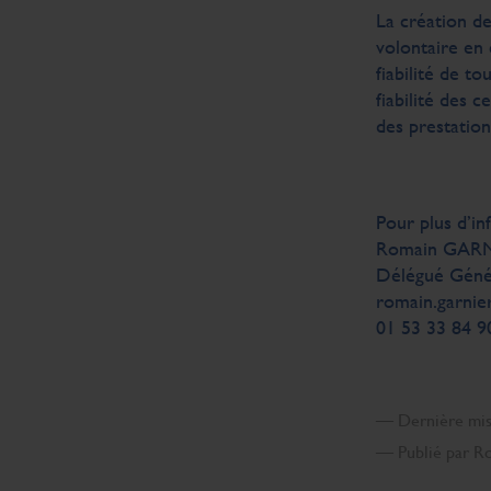
La création d
volontaire en 
fiabilité de to
fiabilité des c
des prestation
Pour plus d’in
Romain GAR
Délégué Gén
romain.garnie
01 53 33 84 9
— Dernière mise
— Publié par 