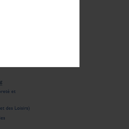
prestations de
.com
g
preté et
et des Loisirs)
ies