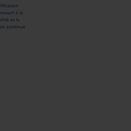
fication
ncourt à la
lité et la
tion continue