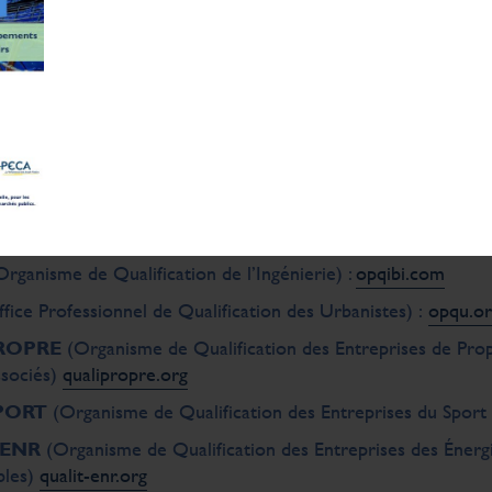
ndateurs
 fondateurs de QUALICONFORM sont :
édération des Syndicats de Conseils en Ingénierie et du
) :
cinov.fr
(Organisme Professionnel de qualification des entreprises de 
tellectuels, qui Qualifie les Conseils en Management) :
opqcm
Organisme de Qualification de l’Ingénierie) :
opqibi.com
fice Professionnel de Qualification des Urbanistes) :
opqu.or
ROPRE
(Organisme de Qualification des Entreprises de Pro
ssociés)
qualipropre.org
PORT
(Organisme de Qualification des Entreprises du Sport 
’ENR
(Organisme de Qualification des Entreprises des Énerg
bles)
qualit-enr.org