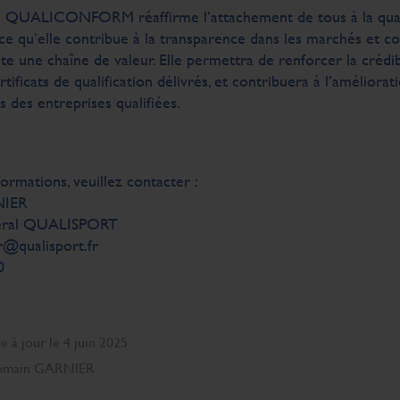
e QUALICONFORM réaffirme l’attachement de tous à la quali
ce qu’elle contribue à la transparence dans les marchés et co
ute une chaîne de valeur. Elle permettra de renforcer la crédibi
ertificats de qualification délivrés, et contribuera à l’améliora
s des entreprises qualifiées.
formations, veuillez contacter :
NIER
éral QUALISPORT
r@qualisport.fr
0
 à jour le 4 juin 2025
Romain GARNIER