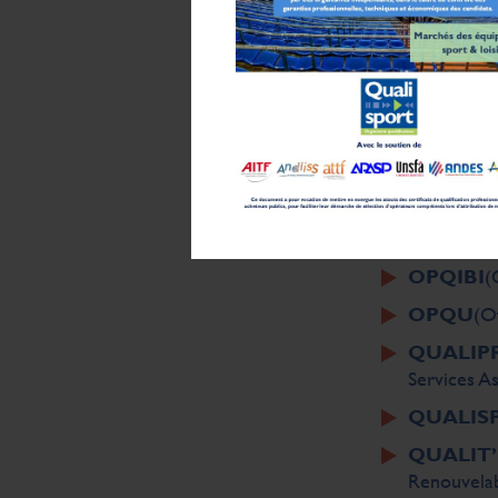
Membres Fo
Les membres
CINOV
(F
Numérique
OPQCM
services In
OPQIBI
(
OPQU
(Of
QUALIP
Services A
QUALIS
QUALIT
Renouvela